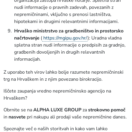
organizacija zastopa hrvaške notarje. Spletna stran
nudi informacije o pravnih zadevah, povezanih z
nepremičninami, vključno s prenosi lastništva,
hipotekami in drugimi relevantnimi informacijami.
Hrvaško ministrstvo za gradbeništvo in prostorsko
načrtovanje
(
https://mgipu.gov.hr/
): Uradna vladna
spletna stran nudi informacije o predpisih za gradnjo,
gradbenih dovoljenjih in drugih relevantnih
informacijah.
Z uporabo teh virov lahko bolje razumete nepremičninski
trg na Hrvaškem in z njim povezano birokracijo.
Iščete zaupanja vredno nepremičninsko agencijo na
Hrvaškem?
Obrnite se na
ALPHA LUXE GROUP
za
strokovno pomoč
in
nasvete
pri nakupu ali prodaji vaše nepremičnine danes.
Spoznajte več o naših storitvah in kako vam lahko