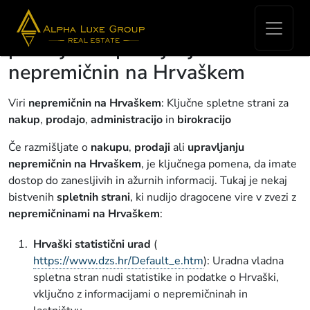
Koristne povezave za nakup,
prodajo in upravljanje
nepremičnin na Hrvaškem
Viri
nepremičnin na Hrvaškem
: Ključne spletne strani za
nakup
,
prodajo
,
administracijo
in
birokracijo
Če razmišljate o
nakupu
,
prodaji
ali
upravljanju
nepremičnin
na
Hrvaškem
, je ključnega pomena, da imate
dostop do zanesljivih in ažurnih informacij. Tukaj je nekaj
bistvenih
spletnih strani
, ki nudijo dragocene vire v zvezi z
nepremičninami na Hrvaškem
:
Hrvaški statistični urad
(
https://www.dzs.hr/Default_e.htm
): Uradna vladna
spletna stran nudi statistike in podatke o Hrvaški,
vključno z informacijami o nepremičninah in